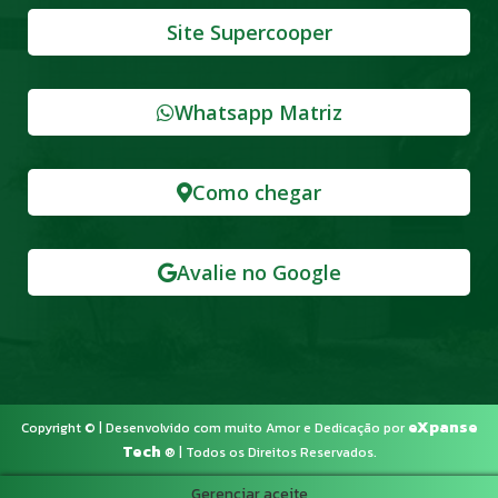
Site Supercooper
Whatsapp Matriz
Como chegar
Avalie no Google
eXpanse
Copyright
© | Desenvolvido com muito Amor e Dedicação por
Tech
® | Todos os Direitos Reservados.
Gerenciar aceite