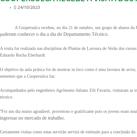
24/10/2023
A Coopersulca recebeu, no dia 21 de outubro, um grupo de alunos da 
deram conhecer o dia a dia do Departamento Técnico.
pu
A visita foi realizada nas disciplinas de Plantas de Lavoura de Verão dos cur
Eduardo Rocha Eberhardt.
O objetivo da aula prática foi de mostrar in loco como é uma lavoura de arroz,
sementes que a Coopersulca faz.
Acompanhados pelo engenheiro Agrônomo Juliano Zili Favarin, visitaram as ins
técnico.
“
Foi um dia muito agradável, proveitoso e gratificante pois os jovens eram m
ingressar no mercado de trabalho.
Certamente visitas como estas servirão servirá de estímulo para a conclusão d