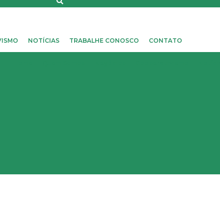
VISMO
NOTÍCIAS
TRABALHE CONOSCO
CONTATO
Home
Quem Somos
Negócios
Cooperativismo
Notíci
4