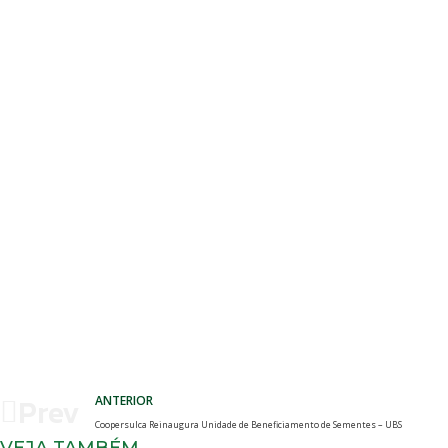
Prev
ANTERIOR
Coopersulca Reinaugura Unidade de Beneficiamento de Sementes – UBS
VEJA TAMBÉM