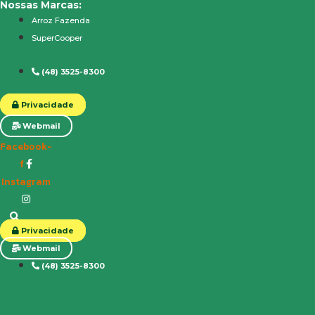
Nossas Marcas:
Ir
Arroz Fazenda
para
SuperCooper
o
conteúdo
(48) 3525-8300
Privacidade
Webmail
Facebook-
f
Instagram
Privacidade
Webmail
(48) 3525-8300