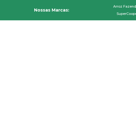
Ir
Arroz Fazen
para
Nossas Marcas:
SuperCoop
o
conteúdo