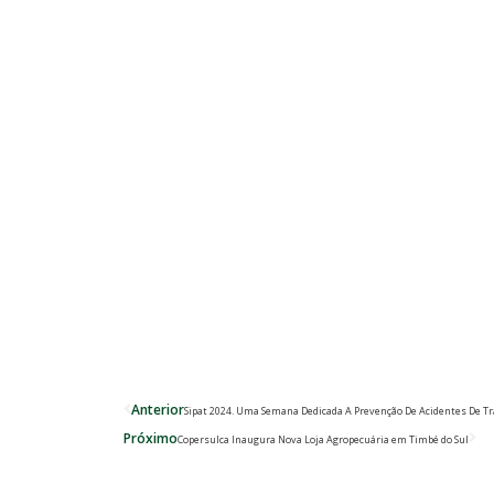
Prev
Ne
Anterior
Sipat 2024. Uma Semana Dedicada A Prevenção De Acidentes De T
Próximo
Copersulca Inaugura Nova Loja Agropecuária em Timbé do Sul