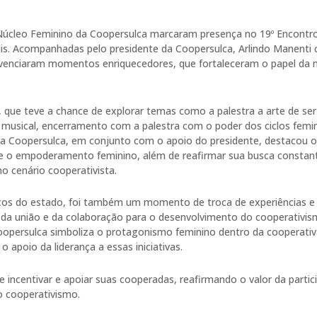
 Núcleo Feminino da Coopersulca marcaram presença no 19º Encontro
lis. Acompanhadas pelo presidente da Coopersulca, Arlindo Manenti
 vivenciaram momentos enriquecedores, que fortaleceram o papel da 
 que teve a chance de explorar temas como a palestra a arte de ser
o musical, encerramento com a palestra com o poder dos ciclos femi
 da Coopersulca, em conjunto com o apoio do presidente, destacou o
 o empoderamento feminino, além de reafirmar sua busca constan
o cenário cooperativista.
icos do estado, foi também um momento de troca de experiências e
ia da união e da colaboração para o desenvolvimento do cooperativi
oopersulca simboliza o protagonismo feminino dentro da cooperativ
 apoio da liderança a essas iniciativas.
ncentivar e apoiar suas cooperadas, reafirmando o valor da partic
o cooperativismo.