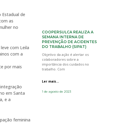
 Estadual de
 com as
mulher no
COOPERSULCA REALIZA A
SEMANA INTERNA DE
PREVENÇÃO DE ACIDENTES
DO TRABALHO (SIPAT)
 leve com Leila
ninos com a
Objetivo da ação é alertar os
colaboradores sobre a
importância dos cuidados no
te por mais
trabalho. Com
Ler mais...
 integração
1 de agosto de 2023
smo em Santa
a, e a
ipação feminina