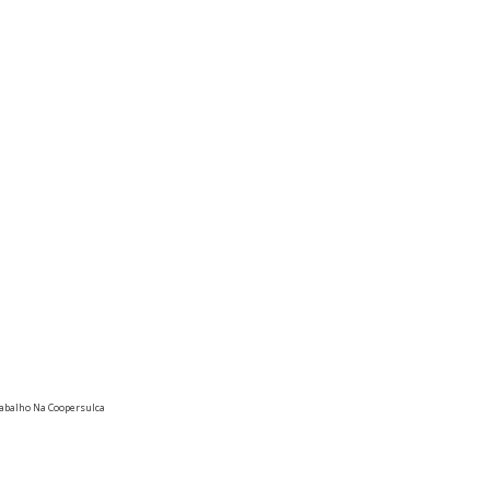
xt
rabalho Na Coopersulca