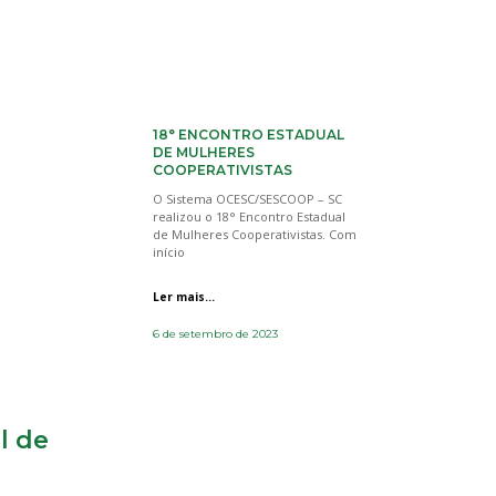
18° ENCONTRO ESTADUAL
DE MULHERES
COOPERATIVISTAS
O Sistema OCESC/SESCOOP – SC
realizou o 18° Encontro Estadual
de Mulheres Cooperativistas. Com
início
Ler mais...
6 de setembro de 2023
l de