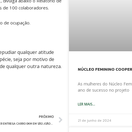
 divulga abaixo o Relatório de
is de 100 colaboradores.
po de ocupação.
epudiar qualquer atitude
écie, seja por motivo de
 de
qualquer outra natureza.
NÚCLEO FEMININO COOPE
As mulheres do Núcleo Fem
ano de sucesso no projeto
LER MAIS...
Next
PRÓXIMO
21 de junho de 2024
SUPERCOOPER ENTREGA CARRO 0KM EM SÃO JOÃO DO SUL