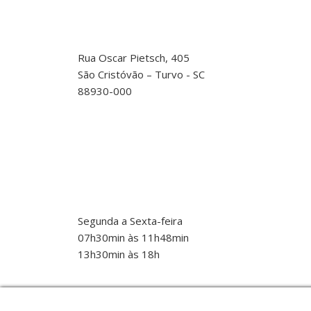
Endereço
Rua Oscar Pietsch, 405
São Cristóvão – Turvo - SC
88930-000
Horários de
Atendimento
(Escritório da Matriz):
Segunda a Sexta-feira
07h30min às 11h48min
13h30min às 18h