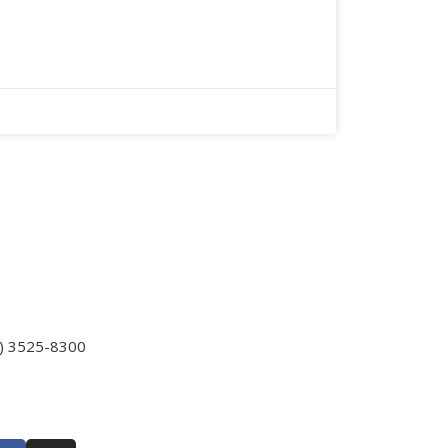
ontato
elefone
) 3525-8300
os siga