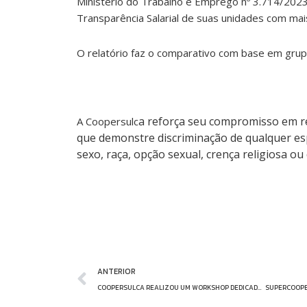
Ministério do Trabalho e Emprego nº 3.714/2023,
Transparência Salarial de suas unidades com ma
O relatório faz o comparativo com base em gru
a reforça seu compromisso em r
A Coopersulc
que demonstre discriminação de qualquer esp
sexo, raça, opção sexual, crença religiosa ou
Prev
ANTERIOR
COOPERSULCA REALIZOU UM WORKSHOP DEDICADO AS MULHERES