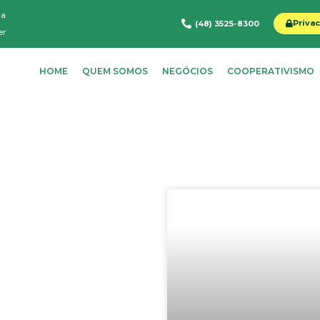
da
Priva
(48) 3525-8300
er
HOME
QUEM SOMOS
NEGÓCIOS
COOPERATIVISMO
4
Veja também